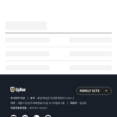
FAMILY SITE
주식회사 리코
본사
:
충남 예산군 덕산면 광천리 1032-1
지사
:
서울시 강남구 테헤란로 83길 15 JM빌딩 5층
대표자
:
김근호
사업자등록번호
:
499-87-01267